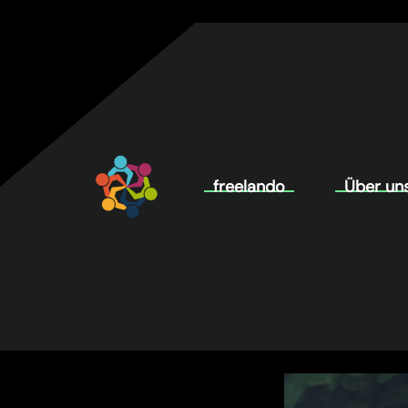
freelando
Über un