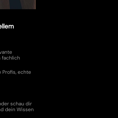
ellem
evante
 fachlich
 Profis, echte
oder schau dir
und dein Wissen