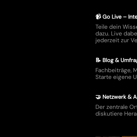
📹
Go Live – Int
Teile dein Wiss
dazu. Live dab
jederzeit zur V
📝 Blog & Umfra
Fachbeiträge, 
Starte eigene U
🤝 Netzwerk & 
Der zentrale Or
diskutiere Her